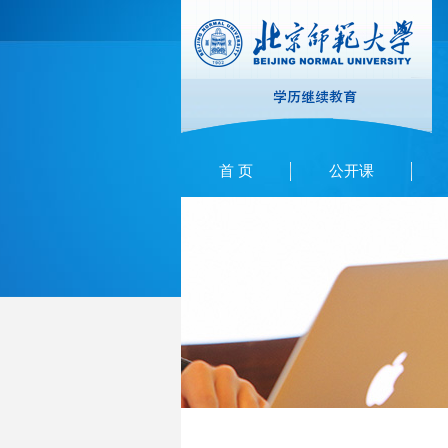
首 页
公开课